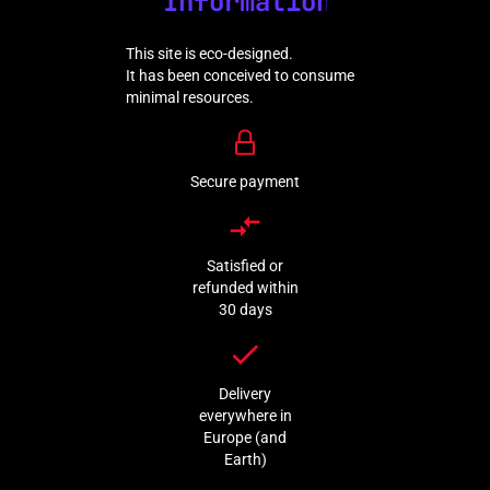
Information
This site is eco-designed.
It has been conceived to consume
minimal resources.
Secure payment
compare_arrows
Satisfied or
refunded within
30 days
done
Delivery
everywhere in
Europe (and
Earth)