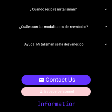

¿Cuándo recibiré mi talismán?

¿Cuáles son las modalidades del reembolso?

¡Ayuda! Mi talismán se ha desvanecido
Contact Us
mail
Espace personnel
person
Information