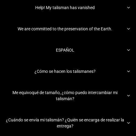

Help! My talisman has vanished

We are committed to the preservation of the Earth.

ESPAÑOL

¿Cómo se hacen los talismanes?
Me equivoqué de tamaño, ¿cómo puedo intercambiar mi

talismán?
¿Cuándo se envía mi talismán? ¿Quién se encarga de realizar la

entrega?