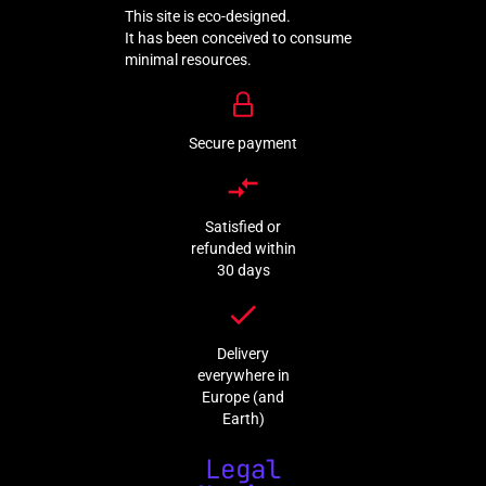
This site is eco-designed.
It has been conceived to consume
minimal resources.
Secure payment
compare_arrows
Satisfied or
refunded within
30 days
done
Delivery
everywhere in
Europe (and
Earth)
Legal