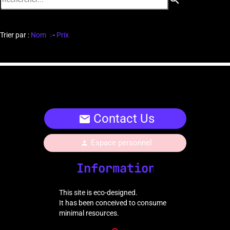
Trier par :
Nom
-
Prix
Contact Us
mail
Espace personnel
person
Information
This site is eco-designed.
It has been conceived to consume
minimal resources.