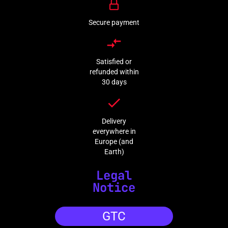
Secure payment
compare_arrows
Satisfied or
refunded within
30 days
done
Delivery
everywhere in
Europe (and
Earth)
Legal
Notice
GTC